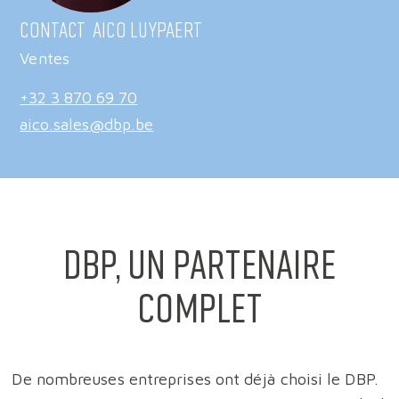
Contact
Aico Luypaert
Ventes
+32 3 870 69 70
aico.sales@dbp.be
DBP, un partenaire
complet
De nombreuses entreprises ont déjà choisi le DBP.